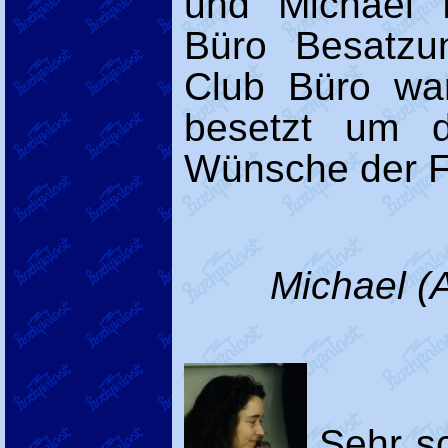
und Michael L
Büro Besatzu
Club Büro wa
besetzt um d
Wünsche der F
Michael (A
Sehr sc