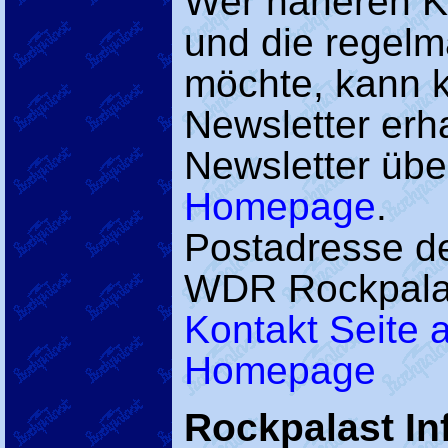
Wer näheren K
und die regel
möchte, kann 
Newsletter er
Newsletter übe
Homepage
.
Postadresse d
WDR Rockpalas
Kontakt Seite
Homepage
Rockpalast In