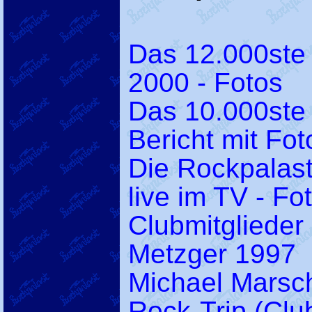
Das 12.000ste 
2000 - Fotos
Das 10.000ste 
Bericht mit Fo
Die Rockpalas
live im TV - Fo
Clubmitglieder
Metzger 1997
Michael Marsc
Rock-Trip (Clu