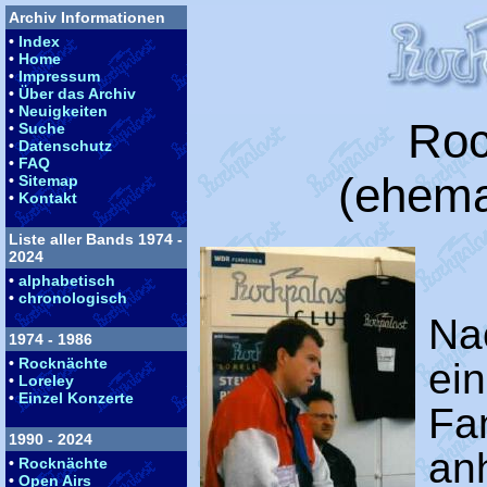
Archiv Informationen
•
Index
•
Home
•
Impressum
•
Über das Archiv
•
Neuigkeiten
Roc
•
Suche
•
Datenschutz
•
FAQ
(ehema
•
Sitemap
•
Kontakt
Liste aller Bands 1974 -
2024
•
alphabetisch
•
chronologisch
Na
1974 - 1986
•
Rocknächte
ei
•
Loreley
•
Einzel Konzerte
Fa
1990 - 2024
a
•
Rocknächte
•
Open Airs