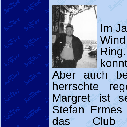
Im Ja
Wind
Ring
konn
Aber auch be
herrschte re
Margret ist s
Stefan Ermes 
das Club 