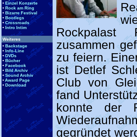
•
Einzel Konzerte
Re
•
Rock am Ring
•
Bizarre Festival
wi
•
Bootlegs
•
Crossroads
•
Intro Intim
Rockpalast 
Weiteres
zusammen gef
•
Backstage
•
Info-Line
zu feiern. Ein
•
DVDs
•
Bücher
•
Facebook
ist Detlef Sch
•
Bild Archiv
•
Sound Archiv
Club von Glei
•
Award Page
•
Download
fand Unterstüt
konnte der 
Wiederaufn
gegründet werd