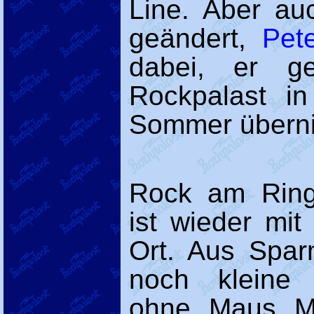
Line. Aber au
geändert,
Pet
dabei, er g
Rockpalast i
Sommer überni
Rock am Ring 
ist wieder mi
Ort. Aus Spa
noch kleine
ohne Maus Me