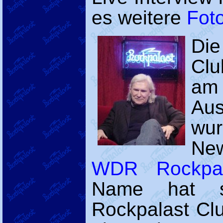
es weitere
Fot
Die
Clu
am 
Aus
wu
New
WDR Rockpa
Name hat s
Rockpalast Clu